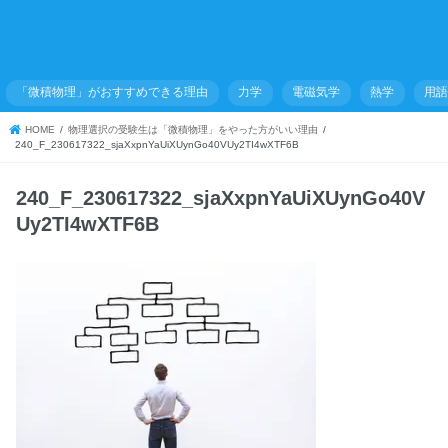
「微積物理」がおすすめできる理由
力学
電磁気学
熱学
用
HOME
物理選択の受験生は「微積物理」をやった方がいい理由
240_F_230617322_sjaXxpnYaUiXUynGo40VUy2TI4wXTF6B
240_F_230617322_sjaXxpnYaUiXUynGo40V
Uy2TI4wXTF6B