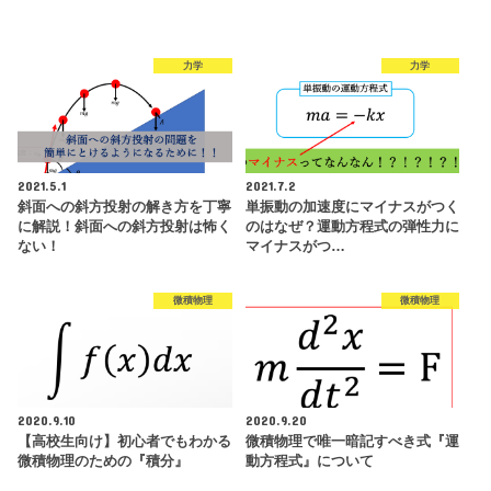
力学
力学
2021.5.1
2021.7.2
斜面への斜方投射の解き方を丁寧
単振動の加速度にマイナスがつく
に解説！斜面への斜方投射は怖く
のはなぜ？運動方程式の弾性力に
ない！
マイナスがつ…
微積物理
微積物理
2020.9.10
2020.9.20
【高校生向け】初心者でもわかる
微積物理で唯一暗記すべき式『運
微積物理のための『積分』
動方程式』について