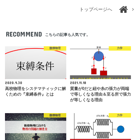
トップページへ
RECOMMEND
こちらの記事も人気です。
微積物理
力学
2020.9.30
2021.11.18
高校物理をシステマティックに解
質量が0だと紐や糸の張力が両端
くための『束縛条件』とは
で等しくなる理由＆至る所で張力
が等しくなる理由
微積物理
力学