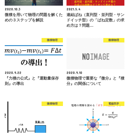
2020.10.3
2021.5.4
微積を用いて物理の問題を解くた
連結ばね（直列型・並列型・サン
めの３ステップを解説
ドイッチ型）の「ばね定数」の求
め方は？問題…
微積物理
微積物理
2020.9.22
2020.9.10
『力積の公式』と『運動量保存
微積物理で重要な『微分』と『積
則』の導出
分』の関係について
微積物理
電磁気学