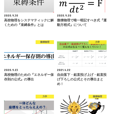
2020.9.30
2020.9.20
高校物理をシステマティックに解
微積物理で唯一暗記すべき式『運
くための『束縛条件』とは
動方程式』について
微積物理
力学
2020.9.23
2021.4.22
高校物理のための『エネルギー保
自由落下・鉛直投げ上げ・鉛直投
存則の公式』の導出
げ下ろしの公式とその導出まと
め！
力学
微積物理