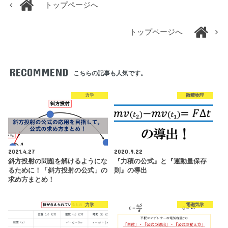
トップページへ
トップページへ
RECOMMEND
こちらの記事も人気です。
力学
微積物理
2021.4.27
2020.9.22
斜方投射の問題を解けるようにな
『力積の公式』と『運動量保存
るために！「斜方投射の公式」の
則』の導出
求め方まとめ！
力学
電磁気学