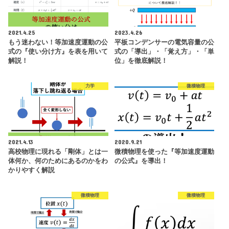
2021.4.25
2023.4.26
もう迷わない！等加速度運動の公
平板コンデンサーの電気容量の公
式の『使い分け方』を表を用いて
式の「導出」・「覚え方」・「単
解説！
位」を徹底解説！
力学
微積物理
2021.4.13
2020.9.21
高校物理に現れる「剛体」とは一
微積物理を使った『等加速度運動
体何か、何のためにあるのかをわ
の公式』を導出！
かりやすく解説
微積物理
微積物理