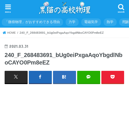
menu
search
「微積物理」がおすすめできる理由
力学
電磁気学
熱学
用
HOME
240_F_268483691_bUg0eiPxgaAqoYbgdlNboCAYO0Pm8eEZ
2021.03.31
240_F_268483691_bUg0eiPxgaAqoYbgdlNb
oCAYO0Pm8eEZ