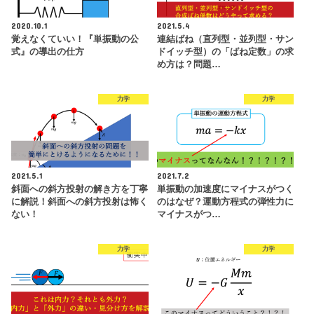
2020.10.1
2021.5.4
覚えなくていい！『単振動の公
連結ばね（直列型・並列型・サン
式』の導出の仕方
ドイッチ型）の「ばね定数」の求
め方は？問題…
力学
力学
2021.5.1
2021.7.2
斜面への斜方投射の解き方を丁寧
単振動の加速度にマイナスがつく
に解説！斜面への斜方投射は怖く
のはなぜ？運動方程式の弾性力に
ない！
マイナスがつ…
力学
力学