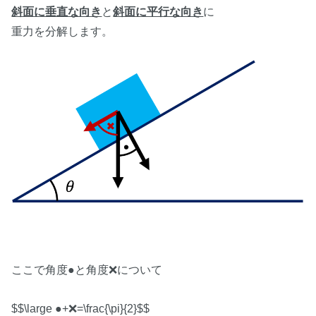
斜面に垂直な向き
と
斜面に平行な向き
に
重力を分解します。
ここで角度●と角度❌について
$$\large ●+❌=\frac{\pi}{2}$$