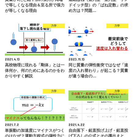
で等しくなる理由＆至る所で張力
ドイッチ型）の「ばね定数」の求
が等しくなる理由
め方は？問題…
力学
力学
2021.4.13
2023.11.13
高校物理に現れる「剛体」とは一
同じ質量の弾性衝突ではなぜ「速
体何か、何のためにあるのかをわ
度の入れ替わり」が起こる？質量
かりやすく解説
が違う場合の…
力学
力学
2021.7.2
2021.4.22
単振動の加速度にマイナスがつく
自由落下・鉛直投げ上げ・鉛直投
のはなぜ？運動方程式の弾性力に
げ下ろしの公式とその導出まと