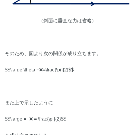
（斜面に垂直な力は省略）
そのため、図より次の関係が成り立ちます。
$$\large \theta +❌=\frac{\pi}{2}$$
また上で示したように
$$\large ●+❌ = \frac{\pi}{2}$$