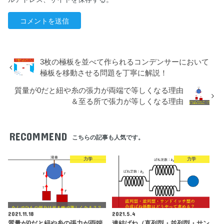
3枚の極板を並べて作られるコンデンサーにおいて
極板を移動させる問題を丁寧に解説！
質量が0だと紐や糸の張力が両端で等しくなる理由
＆至る所で張力が等しくなる理由
RECOMMEND
こちらの記事も人気です。
力学
力学
2021.11.18
2021.5.4
質量が0だと紐や糸の張力が両端
連結ばね（直列型・並列型・サン