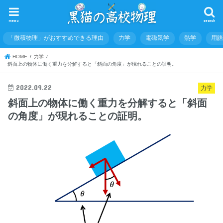
menu
search
「微積物理」がおすすめできる理由
力学
電磁気学
熱学
用
HOME
力学
斜面上の物体に働く重力を分解すると「斜面の角度」が現れることの証明。
2022.09.22
力学
斜面上の物体に働く重力を分解すると「斜面
の角度」が現れることの証明。