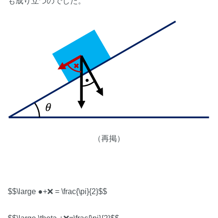
も成り立つのでした。
（再掲）
$$\large ●+❌ = \frac{\pi}{2}$$
$$\large \theta +❌=\frac{\pi}{2}$$