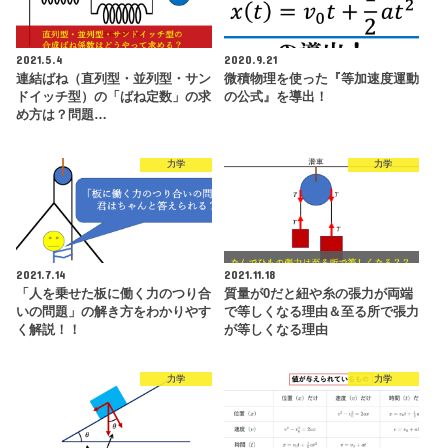
2021.5.4
2020.9.21
連結ばね（直列型・並列型・サン
微積物理を使った『等加速度運動
ドイッチ型）の「ばね定数」の求
の公式』を導出！
め方は？問題…
力学
力学
2021.7.14
2021.11.18
「人を乗せた板に働く力のつり合
質量が0だと紐や糸の張力が両端
いの問題」の解き方をわかりやす
で等しくなる理由＆至る所で張力
く解説！！
が等しくなる理由
力学
力学