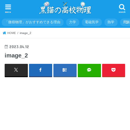
menu
search
「微積物理」がおすすめできる理由
力学
電磁気学
熱学
用
HOME
image_2
2023.04.12
image_2