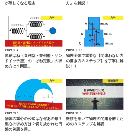
が等しくなる理由
方』を解説！
力学
力学
2021.5.4
2020.9.25
連結ばね（直列型・並列型・サン
物理全体で重要な【間違わない力
ドイッチ型）の「ばね定数」の求
の書き方３ステップ】を丁寧に解
め方は？問題…
説！！
力学
微積物理
2021.11.3
2020.10.3
物体の重心の公式はなぜあの形？
微積を用いて物理の問題を解くた
重心の求め方は？切り抜かれた円
めの３ステップを解説
盤の例題を用…