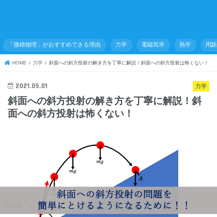
「微積物理」がおすすめできる理由
力学
電磁気学
熱学
用
HOME
力学
斜面への斜方投射の解き方を丁寧に解説！斜面への斜方投射は怖くない！
2021.05.01
力学
斜面への斜方投射の解き方を丁寧に解説！斜
面への斜方投射は怖くない！