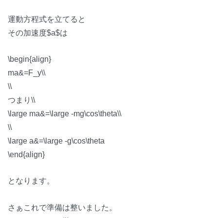
運動方程式を立てると
その加速度$a$は
\begin{align}
ma&=F_y\\
\\
つまり\\
\large ma&=\large -mg\cos\theta\\
\\
\large a&=\large -g\cos\theta
\end{align}
となります。
さぁこれで準備は整いました。