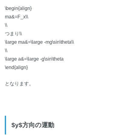
\begin{align}
ma&=F_x\\
\\
つまり\\
\large ma&=\large -mg\sin\theta\\
\\
\large a&=\large -g\sin\theta
\end{align}
となります。
$y$方向の運動