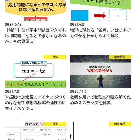
2024.5.12
2021.4.2
【物理】なぜ基本問題はできても
物理に現れる『質点』とはそもそ
応用問題になるとできなくなるの
も何かをわかりやすく解説
か。その原因…
力学
微積物理
2021.7.2
2020.10.3
単振動の加速度にマイナスがつく
微積を用いて物理の問題を解くた
のはなぜ？運動方程式の弾性力に
めの３ステップを解説
マイナスがつ…
力学
微積物理