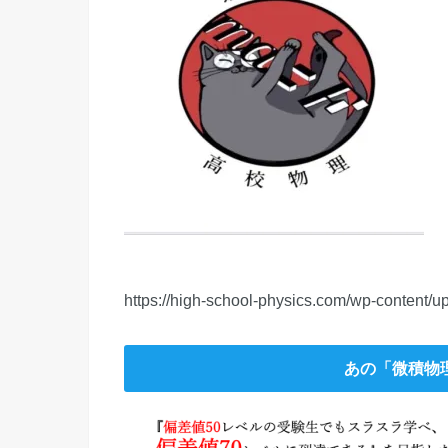
https://high-school-physics.com/wp-content
あの「微積物