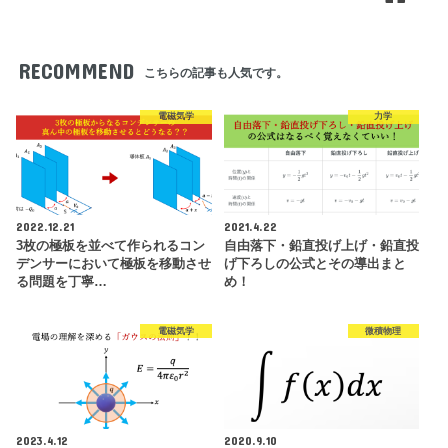
RECOMMEND
こちらの記事も人気です。
電磁気学
力学
2022.12.21
2021.4.22
3枚の極板を並べて作られるコン
自由落下・鉛直投げ上げ・鉛直投
デンサーにおいて極板を移動させ
げ下ろしの公式とその導出まと
る問題を丁寧…
め！
電磁気学
微積物理
2023.4.12
2020.9.10