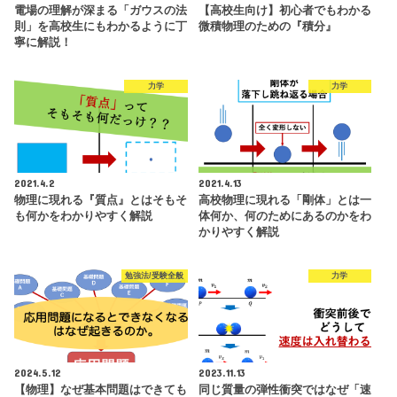
電場の理解が深まる「ガウスの法
【高校生向け】初心者でもわかる
則」を高校生にもわかるように丁
微積物理のための『積分』
寧に解説！
力学
力学
2021.4.2
2021.4.13
物理に現れる『質点』とはそもそ
高校物理に現れる「剛体」とは一
も何かをわかりやすく解説
体何か、何のためにあるのかをわ
かりやすく解説
勉強法/受験全般
力学
2024.5.12
2023.11.13
【物理】なぜ基本問題はできても
同じ質量の弾性衝突ではなぜ「速